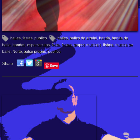
bailes
,
festas
,
publico
bailes
,
bailes de arraial
,
banda
,
banda de
baile
,
bandas
,
espectaculos
,
festa
,
festas
,
grupos musicais
,
lisboa
,
musica de
baile
,
Norte
,
palco proprio
,
publico
Share :
Save