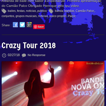
A banda de baile com sabor a espectáculo. Primeira apresentação
do Camião Palco Obrigado Henrique pelo teu video.
bailes
,
festas
,
noticias
,
publico
banda
,
bandas
,
Camião Palco;
,
conjuntos
,
grupos musicais
,
noticias
,
palco proprio
,
Palco;
Share :
Save
Crazy Tour 2018
02/27/18
No Response