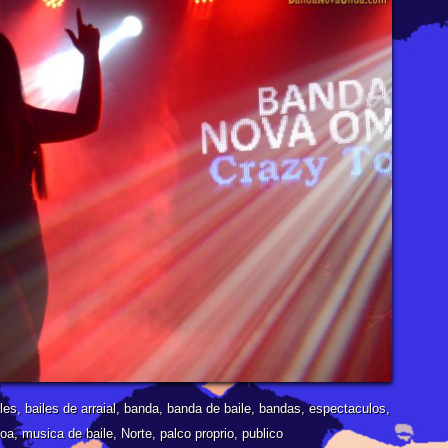
les
,
bailes de arraial
,
banda
,
banda de baile
,
bandas
,
espectaculos
,
boa
,
musica de baile
,
Norte
,
palco proprio
,
publico