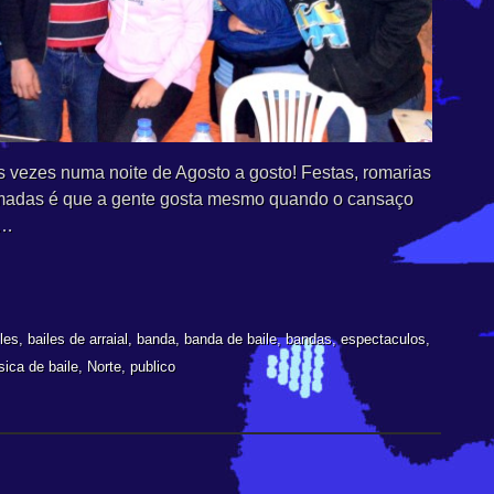
s vezes numa noite de Agosto a gosto! Festas, romarias
imadas é que a gente gosta mesmo quando o cansaço
a…
les
,
bailes de arraial
,
banda
,
banda de baile
,
bandas
,
espectaculos
,
ica de baile
,
Norte
,
publico