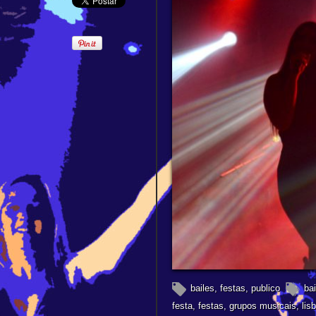
bailes
,
festas
,
publico
bai
festa
,
festas
,
grupos musicais
,
lis