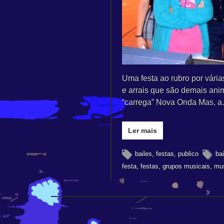
Uma festa ao rubro por vária
e arrais que são demais an
“carrega” Nova Onda Mas, 
Ler mais
bailes
,
festas
,
publico
bai
festa
,
festas
,
grupos musicais
,
mus