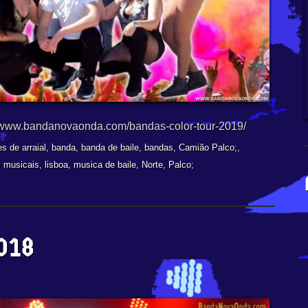
://www.bandanovaonda.com/bandas-color-tour-2019/
es de arraial
,
banda
,
banda de baile
,
bandas
,
Camião Palco;
,
 musicais
,
lisboa
,
musica de baile
,
Norte
,
Palco;
018