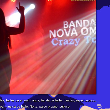
les
,
bailes de arraial
,
banda
,
banda de baile
,
bandas
,
espectaculos
,
boa
,
musica de baile
,
Norte
,
palco proprio
,
publico