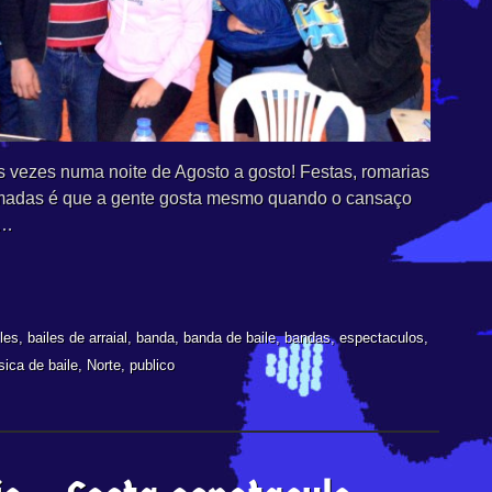
s vezes numa noite de Agosto a gosto! Festas, romarias
imadas é que a gente gosta mesmo quando o cansaço
a…
les
,
bailes de arraial
,
banda
,
banda de baile
,
bandas
,
espectaculos
,
ica de baile
,
Norte
,
publico