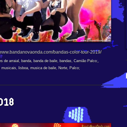
://www.bandanovaonda.com/bandas-color-tour-2019/
es de arraial
,
banda
,
banda de baile
,
bandas
,
Camião Palco;
,
 musicais
,
lisboa
,
musica de baile
,
Norte
,
Palco;
018