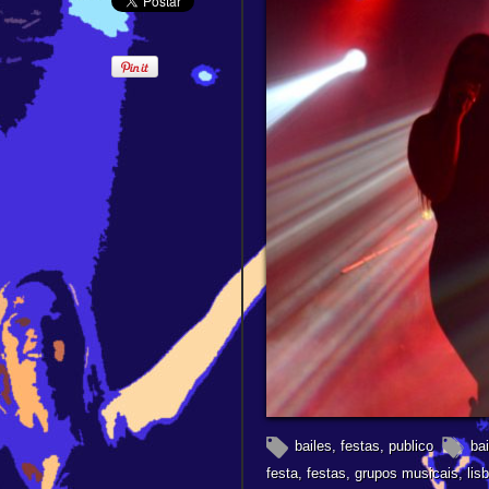
bailes
,
festas
,
publico
bai
festa
,
festas
,
grupos musicais
,
lis