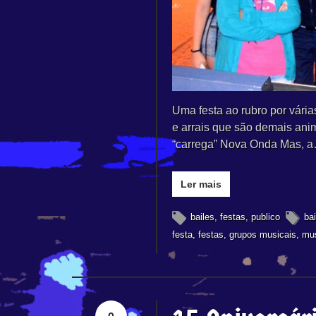
Uma festa ao rubro por vária
e arrais que são demais an
“carrega” Nova Onda Mas, 
Ler mais
bailes
,
festas
,
publico
bai
festa
,
festas
,
grupos musicais
,
mus