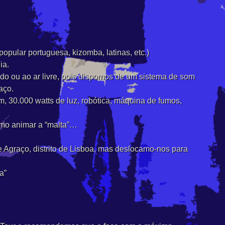
opular portuguesa, kizomba, latinas, etc.)​
ia.
o ou ao ar livre, pois dispomos de um sistema de som
ço.​
 30.000 watts de luz, robótica, máquina de fumos,
mo animar a “malta”…
Agraço, distrito de Lisboa, mas deslocamo-nos para
a”