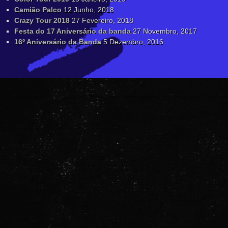
Camião Palco
12 Junho, 2018
Crazy Tour 2018
27 Fevereiro, 2018
Festa do 17 Aniversário da banda
27 Novembro, 2017
16º Aniversário da Banda
5 Dezembro, 2016