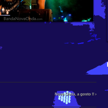
Nova Onda, a gosto !! ›