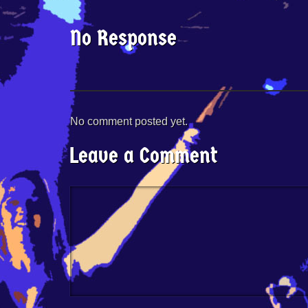
No Response
No comment posted yet.
Leave a Comment