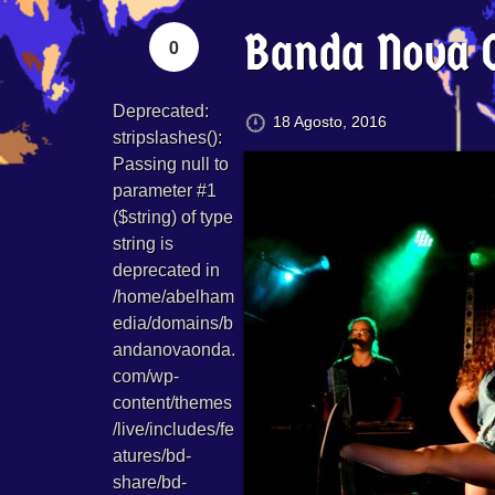
Banda Nova O
0
Deprecated
:
18 Agosto, 2016
stripslashes():
Passing null to
parameter #1
($string) of type
string is
deprecated in
/home/abelham
edia/domains/b
andanovaonda.
com/wp-
content/themes
/live/includes/fe
atures/bd-
share/bd-