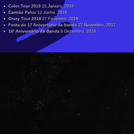
Color Tour 2019
15 Janeiro, 2019
Camião Palco
12 Junho, 2018
Crazy Tour 2018
27 Fevereiro, 2018
Festa do 17 Aniversário da banda
27 Novembro, 2017
16º Aniversário da Banda
5 Dezembro, 2016