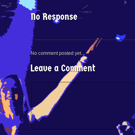
No Response
No comment posted yet.
Leave a Comment