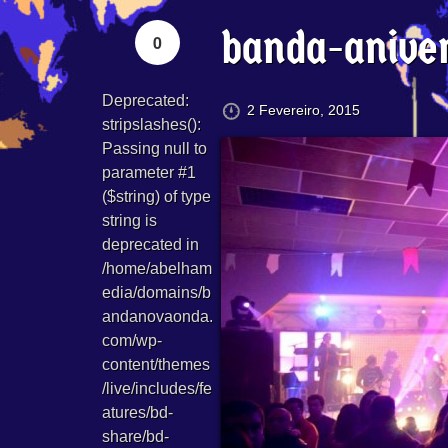
banda-anive
0
Deprecated
:
2 Fevereiro, 2015
stripslashes():
Passing null to
parameter #1
($string) of type
string is
deprecated in
/home/abelham
edia/domains/b
andanovaonda.
com/wp-
content/themes
/live/includes/fe
atures/bd-
share/bd-