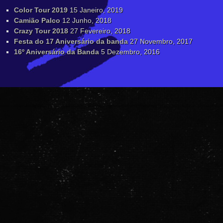
Color Tour 2019
15 Janeiro, 2019
Camião Palco
12 Junho, 2018
Crazy Tour 2018
27 Fevereiro, 2018
Festa do 17 Aniversário da banda
27 Novembro, 2017
16º Aniversário da Banda
5 Dezembro, 2016