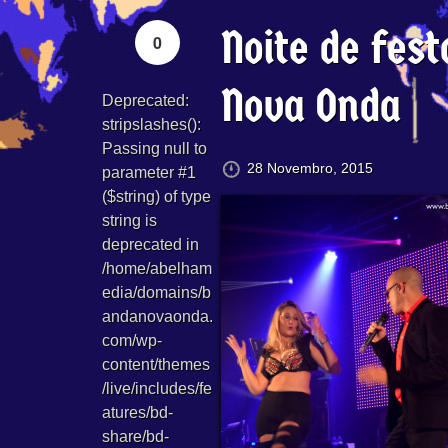
Noite de fes
0
Nova Onda
Deprecated
:
stripslashes():
Passing null to
28 Novembro, 2015
parameter #1
($string) of type
string is
deprecated in
/home/abelham
edia/domains/b
andanovaonda.
com/wp-
content/themes
/live/includes/fe
atures/bd-
share/bd-