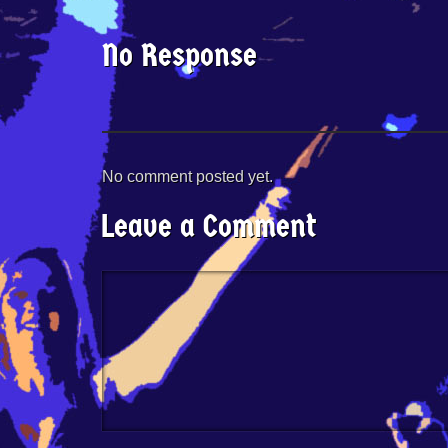
No Response
No comment posted yet.
Leave a Comment