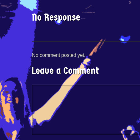
No Response
No comment posted yet.
Leave a Comment