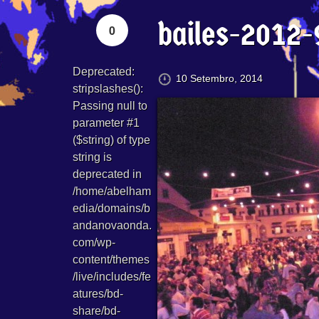
bailes-2012-
0
Deprecated
:
10 Setembro, 2014
stripslashes():
Passing null to
parameter #1
($string) of type
string is
deprecated in
/home/abelham
edia/domains/b
andanovaonda.
com/wp-
content/themes
/live/includes/fe
atures/bd-
share/bd-